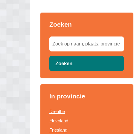
Zoeken
Zoeken
In provincie
Drenthe
Flevoland
Friesland