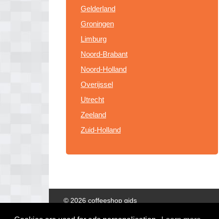
Gelderland
Groningen
Limburg
Noord-Brabant
Noord-Holland
Overijssel
Utrecht
Zeeland
Zuid-Holland
© 2026 coffeeshop gids