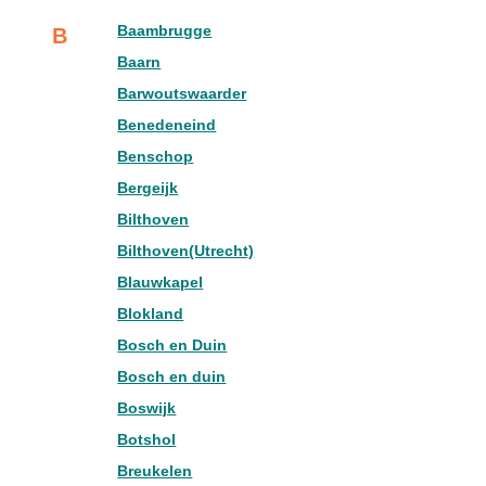
Baambrugge
B
Baarn
Barwoutswaarder
Benedeneind
Benschop
Bergeijk
Bilthoven
Bilthoven(Utrecht)
Blauwkapel
Blokland
Bosch en Duin
Bosch en duin
Boswijk
Botshol
Breukelen