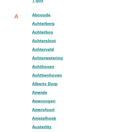
't goy
Abcoude
A
Achterberg
Achterbos
Achtersloot
Achterveld
Achterwetering
Achthoven
Achttienhoven
Alberts Dorp
Ameide
Amerongen
Amersfoort
Amstelhoek
Austerlitz