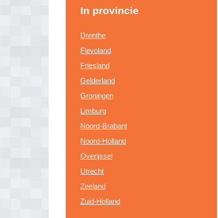
In provincie
Drenthe
Flevoland
Friesland
Gelderland
Groningen
Limburg
Noord-Brabant
Noord-Holland
Overijssel
Utrecht
Zeeland
Zuid-Holland