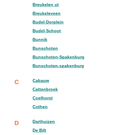
Breukelen ut
Breukeleveen
Budel-Dorplein
Budel-Schoot
Bunnik
Bunschoten
Bunschoten-Spakenburg
Bunschoten-spakenburg
Cabauw
C
Cattenbroek
Coelhorst
Cothen
Darthuizen
D
De Bilt