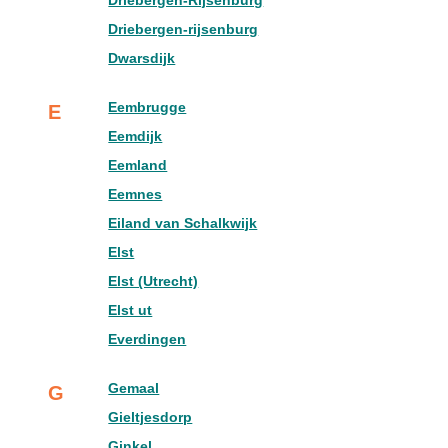
Driebergen-Rijsenburg
Driebergen-rijsenburg
Dwarsdijk
Eembrugge
E
Eemdijk
Eemland
Eemnes
Eiland van Schalkwijk
Elst
Elst (Utrecht)
Elst ut
Everdingen
Gemaal
G
Gieltjesdorp
Ginkel